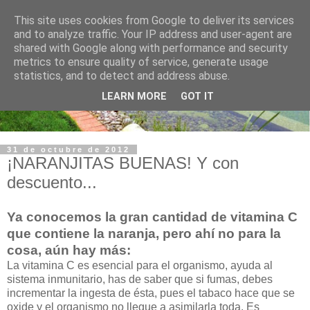
This site uses cookies from Google to deliver its services
and to analyze traffic. Your IP address and user-agent are
shared with Google along with performance and security
metrics to ensure quality of service, generate usage
statistics, and to detect and address abuse.
LEARN MORE
GOT IT
31 de octubre de 2012
¡NARANJITAS BUENAS! Y con
descuento...
Ya conocemos la gran cantidad de vitamina C
que contiene la naranja, pero ahí no para la
cosa, aún hay más:
La vitamina C es esencial para el organismo, ayuda al
sistema inmunitario, has de saber que si fumas, debes
incrementar la ingesta de ésta, pues el tabaco hace que se
oxide y el organismo no llegue a asimilarla toda. Es