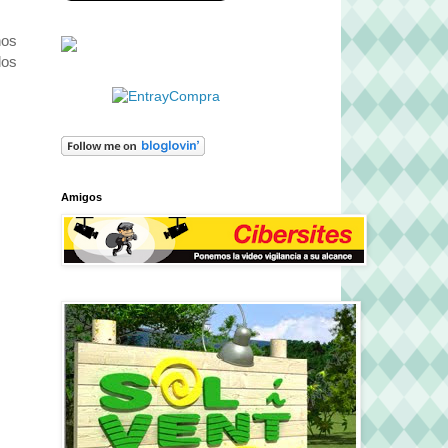
nos
los
Amigos