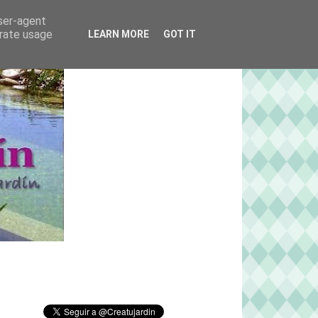
user-agent
erate usage
LEARN MORE
GOT IT