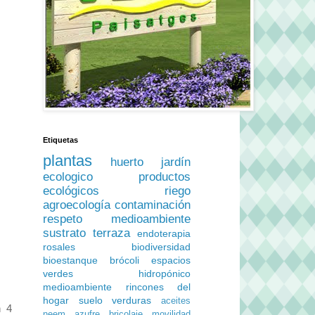
Etiquetas
plantas
huerto
jardín
ecologico
productos
ecológicos
riego
agroecología
contaminación
respeto medioambiente
sustrato
terraza
endoterapia
rosales
biodiversidad
bioestanque
brócoli
espacios
verdes
hidropónico
medioambiente
rincones del
hogar
suelo
verduras
aceites
n 4
neem
azufre
bricolaje
movilidad