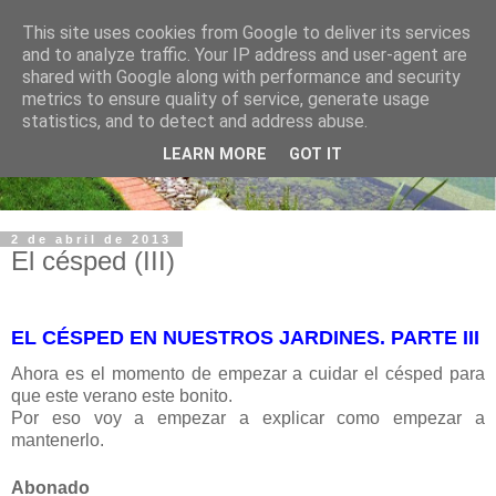
This site uses cookies from Google to deliver its services
and to analyze traffic. Your IP address and user-agent are
shared with Google along with performance and security
metrics to ensure quality of service, generate usage
statistics, and to detect and address abuse.
LEARN MORE
GOT IT
2 de abril de 2013
El césped (III)
EL CÉSPED EN NUESTROS JARDINES. PARTE III
Ahora es el momento de empezar a cuidar el césped para
que este verano este bonito.
Por eso voy a empezar a explicar como empezar a
mantenerlo.
Abonado