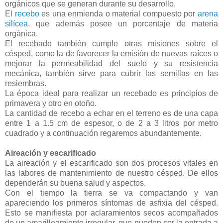
orgánicos que se generan durante su desarrollo.
El
recebo
es una enmienda o material compuesto por
arena
silícea
, que además posee un porcentaje de materia
orgánica.
El recebado también cumple otras misiones sobre el
césped, como la de favorecer la emisión de nuevas raíces o
mejorar la permeabilidad del suelo y su resistencia
mecánica, también sirve para cubrir las semillas en las
resiembras.
La época ideal para realizar un recebado es principios de
primavera y otro en otoño.
La cantidad de recebo a echar en el terreno es de una capa
entre 1 a 1.5 cm de espesor, o de 2 a 3 litros por metro
cuadrado y a continuación regaremos abundantemente.
Aireación y escarificado
La aireación y el escarificado son dos procesos vitales en
las labores de mantenimiento de nuestro césped. De ellos
dependerán su buena salud y aspectos.
Con el tiempo la tierra se va compactando y van
apareciendo los primeros síntomas de asfixia del césped.
Esto se manifiesta por aclaramientos secos acompañados
de un amarilleamiento irregular, que pueden ser la entrada a