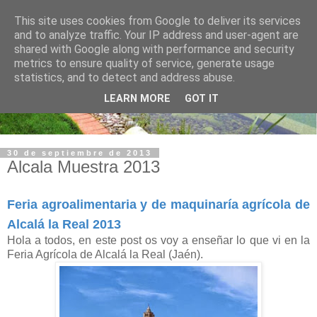
This site uses cookies from Google to deliver its services
and to analyze traffic. Your IP address and user-agent are
shared with Google along with performance and security
metrics to ensure quality of service, generate usage
statistics, and to detect and address abuse.
LEARN MORE
GOT IT
30 de septiembre de 2013
Alcala Muestra 2013
Feria agroalimentaria y de maquinaría agrícola de
Alcalá la Real 2013
Hola a todos, en este post os voy a enseñar lo que vi en la
Feria Agrícola de Alcalá la Real (Jaén).