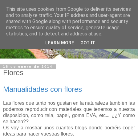
This site uses cookies from Google to deliver its services
and to analyze traffic. Your IP address and user-agent are
shared with Google along with performance and security
metrics to ensure quality of service, generate usage
statistics, and to detect and address abuse.
LEARN MORE
GOT IT
16 de enero de 2014
Flores
Manualidades con flores
Las flores que tanto nos gustan en la naturaleza también las
podemos reproducir con materiales que tenemos a nuestra
disposición, como tela, papel, goma EVA, etc... ¿¿Y como
se hacen??
Os voy a mostrar unos cuantos blogs donde podréis coger
ideas para hacer vuestras flores.