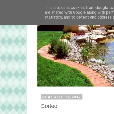
This site uses cookies from Google to d
are shared with Google along with perf
statistics, and to detect and address 
24 de abril de 2017
Sorteo