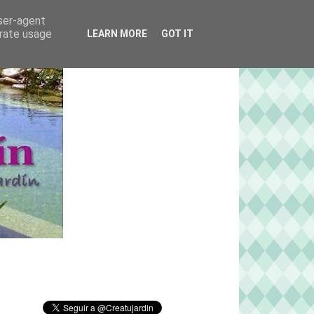
user-agent
erate usage
LEARN MORE
GOT IT