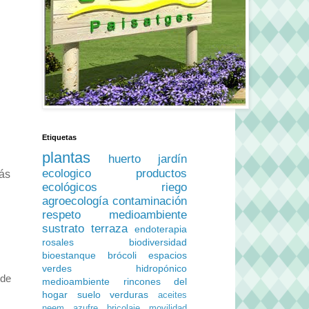
Etiquetas
plantas
huerto
jardín
ecologico
productos
más
ecológicos
riego
agroecología
contaminación
respeto medioambiente
sustrato
terraza
endoterapia
rosales
biodiversidad
bioestanque
brócoli
espacios
verdes
hidropónico
 de
medioambiente
rincones del
hogar
suelo
verduras
aceites
neem
azufre
bricolaje
movilidad