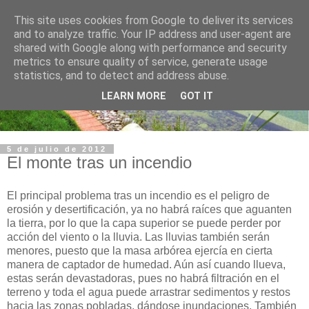
This site uses cookies from Google to deliver its services
and to analyze traffic. Your IP address and user-agent are
shared with Google along with performance and security
metrics to ensure quality of service, generate usage
statistics, and to detect and address abuse.
LEARN MORE
GOT IT
5 de julio de 2012
El monte tras un incendio
El principal problema tras un incendio es el peligro de
erosión y desertificación, ya no habrá raíces que aguanten
la tierra, por lo que la capa superior se puede perder por
acción del viento o la lluvia. Las lluvias también serán
menores, puesto que la masa arbórea ejercía en cierta
manera de captador de humedad. Aún así cuando llueva,
estas serán devastadoras, pues no habrá filtración en el
terreno y toda el agua puede arrastrar sedimentos y restos
hacia las zonas pobladas, dándose inundaciones. También