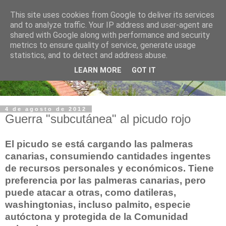
This site uses cookies from Google to deliver its services
and to analyze traffic. Your IP address and user-agent are
shared with Google along with performance and security
metrics to ensure quality of service, generate usage
statistics, and to detect and address abuse.
LEARN MORE
GOT IT
4 de agosto de 2012
Guerra "subcutánea" al picudo rojo
El picudo se está cargando las palmeras
canarias, consumiendo cantidades ingentes
de recursos personales y económicos. Tiene
preferencia por las palmeras canarias, pero
puede atacar a otras, como datileras,
washingtonias, incluso palmito, especie
autóctona y protegida de la Comunidad