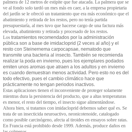
palmera de 12 metros de estipite que fue atacada. La palmera que se
ve al fondo solo tardó un mes más en caer, a la empresa propietaria
del jardín se le ofreció un tratamiento que era más económico que el
abatimiento y retirada de los restos, pero no tenía partida
presupuestaría, al mes tuvo que hacerse cargo de una factura más
elevada, abatimiento y retirada y procesado de los restos.
Los
tratamientos recomendados por la administración
pública son a base de imidacloprid (2 veces al año) y el
resto con Steinernema carpocapsae, nematodo que
transmite una bacteria al insecto. También se recomienda
realizar la poda en invierno, pues los ejemplares podados
emiten unos aromas que atraen a los adultos y en invierno
es cuando demuestran menos actividad. Pero esto no es del
todo efectivo, pues el cambio climático hace que
prácticamente no tengan periodos inactivos.
Estas aplicaciones tienen el inconveniente de proteger solamente
mientras dura la persistencia del producto, que a altas temperaturas
es menor, el resto del tiempo, el insecto sigue alimentándose.
Ahora bien, si tratamos con imidacloprid debemos saber qué es. Se
trata de un insecticida neuroactivo, neonicotenoide, catalogado
como posible carcinógeno, afecta al tiroides en ensayos sobre ratas.
En Francia está prohibido desde 1999. Además, produce daños en
las colmenas.